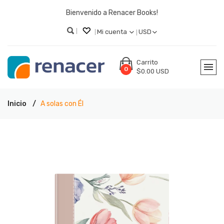
Bienvenido a Renacer Books!
Mi cuenta
USD
Carrito
0
$0.00 USD
Inicio
A solas con Él