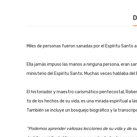
D
Miles de personas fueron sanadas por el Espíritu Santo a
Ella jamás impuso las manos a ninguna persona, eran sana
ministerio del Espíritu Santo. Muchas veces hablaba del
El his­to­ria­dor y maes­tro ca­ris­má­ti­co pen­te­cos­tal, Ro­ber
to de los he­chos de su vi­da, es una mi­ra­da es­pi­ri­tual a l
Tam­bién se in­clu­ye un bos­que­jo bio­grá­fi­co y la trans­crip
“Po­de­mos apren­der va­lio­sas lec­cio­nes de su vi­da y de su mi­