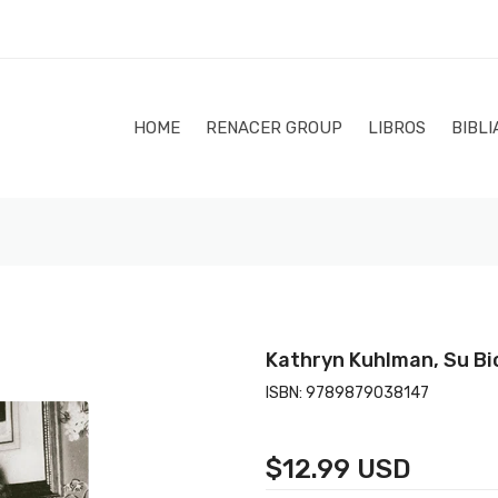
HOME
RENACER GROUP
LIBROS
BIBLI
Kathryn Kuhlman, Su Bio
ISBN:
9789879038147
$12.99 USD