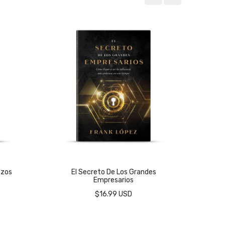
azos
El Secreto De Los Grandes
La 
Empresarios
$16.99 USD