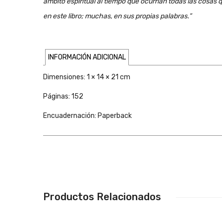
ám­bi­to es­pi­ri­tual al tiem­po que ocu­rrían to­das las co­sa
en es­te li­bro; mu­chas, en sus pro­pias pa­la­bras.”
INFORMACIÓN ADICIONAL
Dimensiones:
1 × 14 × 21 cm
Páginas:
152
Encuadernación: Paperback
Productos Relacionados