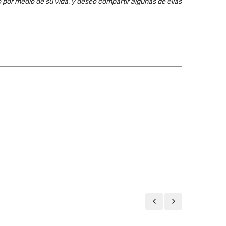
o por me­dio de su vi­da, y de­seo com­par­tir al­gu­nas de ellas