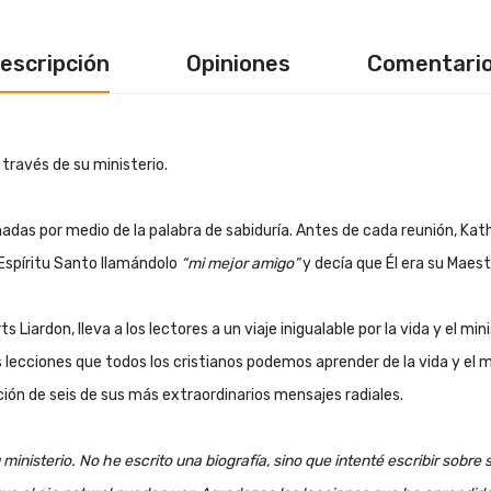
escripción
Opiniones
Comentari
 través de su ministerio.
das por medio de la palabra de sabiduría. Antes de cada reunión, Kath
 Espíritu Santo llamándolo
“mi mejor amigo”
y decía que Él era su Maest
ts Liar­don, lle­va a los lec­to­res a un via­je ini­gua­la­ble por la vi­da y el m
as lec­cio­nes que to­dos los cris­tia­nos po­de­mos apren­der de la vi­da y el m
­ción de seis de sus más ex­traor­di­na­rios men­sa­jes ra­dia­les.
nis­te­rio. No he es­cri­to una bio­gra­fía, si­no que in­ten­té es­cri­bir so­bre s