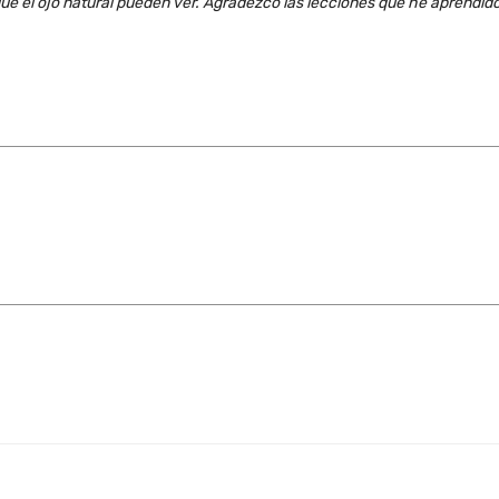
s que el ojo na­tu­ral pue­den ver. Agra­dez­co las lec­cio­nes que he apren­di­d