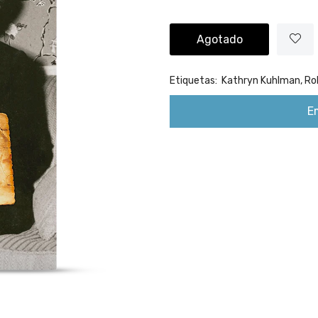
Agotado
Etiquetas:
Kathryn Kuhlman,
Ro
E