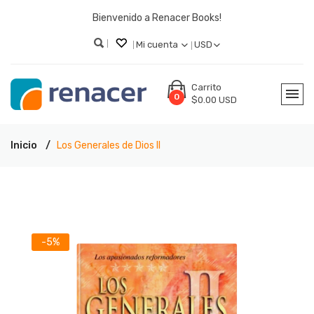
Bienvenido a Renacer Books!
Mi cuenta
USD
Carrito
0
$0.00 USD
Inicio
Los Generales de Dios II
-5%