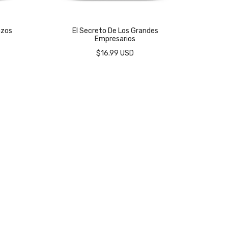
azos
El Secreto De Los Grandes
La 
Empresarios
$16.99 USD