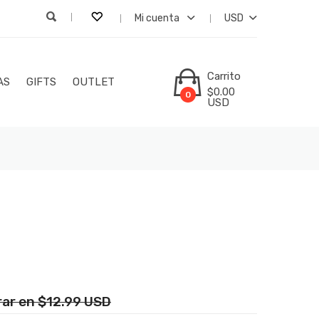
Mi cuenta
USD
Carrito
AS
GIFTS
OUTLET
$0.00
0
USD
ar en $12.99 USD