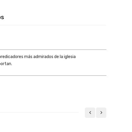
os
 predicadores más admirados de la iglesia
portan.