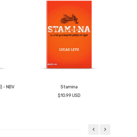
l) - NBV
Stamina
Pas
$10.99 USD