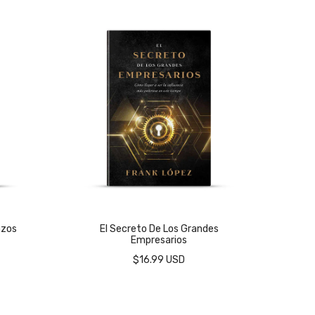
azos
El Secreto De Los Grandes
La 
Empresarios
$16.99 USD