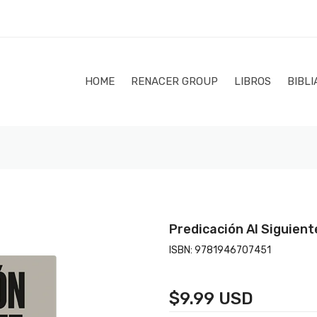
HOME
RENACER GROUP
LIBROS
BIBLI
Predicación Al Siguient
ISBN:
9781946707451
$9.99 USD